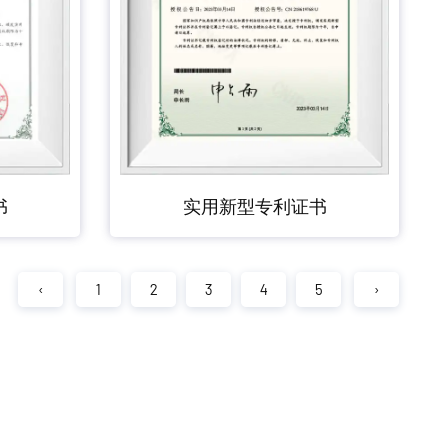
书
实用新型专利证书
‹
1
2
3
4
5
›